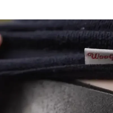
productie
Werk
Online events
Blog
Over ons