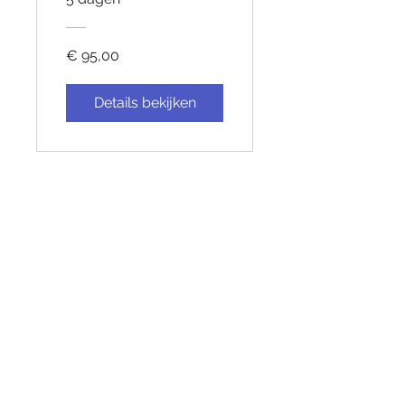
€ 95,00
Details bekijken
Info@mediaspark.nl
070-4305620
KVK: 92387942BTW:
NL004953037B60BANK:
NL42KNAB0620964146
ALGEMENE VOORWAARDEN​